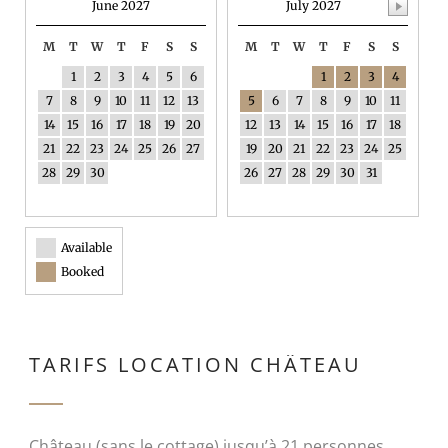
June 2027
July 2027
M
T
W
T
F
S
S
M
T
W
T
F
S
S
1
2
3
4
5
6
1
2
3
4
7
8
9
10
11
12
13
5
6
7
8
9
10
11
14
15
16
17
18
19
20
12
13
14
15
16
17
18
21
22
23
24
25
26
27
19
20
21
22
23
24
25
28
29
30
26
27
28
29
30
31
Available
Booked
TARIFS LOCATION CHÂTEAU
Château (sans le cottage) jusqu’à 21 personnes.