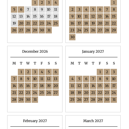
1
2
3
4
1
5
6
7
8
9
10
11
2
3
4
5
6
7
8
12
13
14
15
16
17
18
9
10
11
12
13
14
15
19
20
21
22
23
24
25
16
17
18
19
20
21
22
26
27
28
29
30
31
23
24
25
26
27
28
29
30
December 2026
January 2027
M
T
W
T
F
S
S
M
T
W
T
F
S
S
1
2
3
4
5
6
1
2
3
7
8
9
10
11
12
13
4
5
6
7
8
9
10
14
15
16
17
18
19
20
11
12
13
14
15
16
17
21
22
23
24
25
26
27
18
19
20
21
22
23
24
28
29
30
31
25
26
27
28
29
30
31
February 2027
March 2027