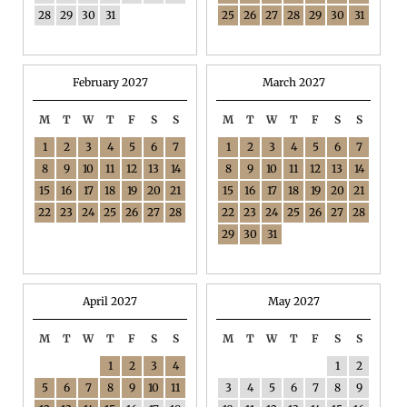
28
29
30
31
25
26
27
28
29
30
31
February 2027
March 2027
M
T
W
T
F
S
S
M
T
W
T
F
S
S
1
2
3
4
5
6
7
1
2
3
4
5
6
7
8
9
10
11
12
13
14
8
9
10
11
12
13
14
15
16
17
18
19
20
21
15
16
17
18
19
20
21
22
23
24
25
26
27
28
22
23
24
25
26
27
28
29
30
31
April 2027
May 2027
M
T
W
T
F
S
S
M
T
W
T
F
S
S
1
2
3
4
1
2
5
6
7
8
9
10
11
3
4
5
6
7
8
9