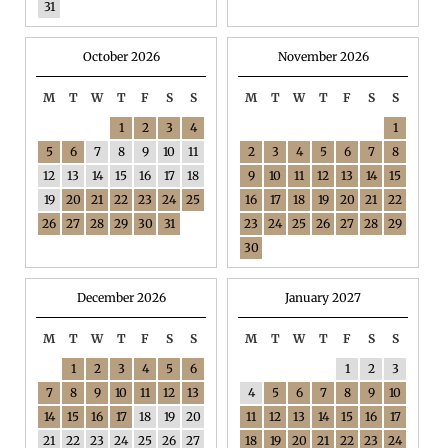
31
October 2026
November 2026
M
T
W
T
F
S
S
M
T
W
T
F
S
S
1
2
3
4
1
5
6
7
8
9
10
11
2
3
4
5
6
7
8
12
13
14
15
16
17
18
9
10
11
12
13
14
15
19
20
21
22
23
24
25
16
17
18
19
20
21
22
26
27
28
29
30
31
23
24
25
26
27
28
29
30
December 2026
January 2027
M
T
W
T
F
S
S
M
T
W
T
F
S
S
1
2
3
4
5
6
1
2
3
7
8
9
10
11
12
13
4
5
6
7
8
9
10
14
15
16
17
18
19
20
11
12
13
14
15
16
17
21
22
23
24
25
26
27
18
19
20
21
22
23
24