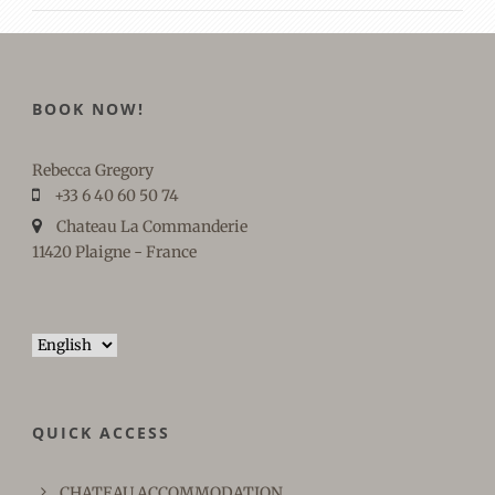
BOOK NOW!
Rebecca Gregory
+33 6 40 60 50 74
Chateau La Commanderie
11420 Plaigne - France
Choose
a
language
QUICK ACCESS
CHATEAU ACCOMMODATION