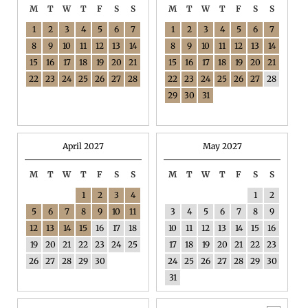
M
T
W
T
F
S
S
M
T
W
T
F
S
S
1
2
3
4
5
6
7
1
2
3
4
5
6
7
8
9
10
11
12
13
14
8
9
10
11
12
13
14
15
16
17
18
19
20
21
15
16
17
18
19
20
21
22
23
24
25
26
27
28
22
23
24
25
26
27
28
29
30
31
April 2027
May 2027
M
T
W
T
F
S
S
M
T
W
T
F
S
S
1
2
3
4
1
2
5
6
7
8
9
10
11
3
4
5
6
7
8
9
12
13
14
15
16
17
18
10
11
12
13
14
15
16
19
20
21
22
23
24
25
17
18
19
20
21
22
23
26
27
28
29
30
24
25
26
27
28
29
30
31