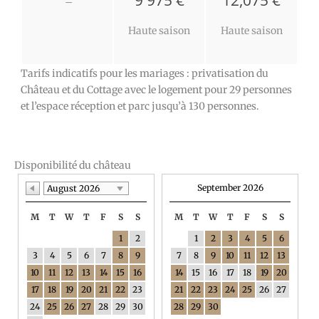
9 975 €
12,075 €
–
Haute saison
Haute saison
Tarifs indicatifs pour les mariages : privatisation du
Château et du Cottage avec le logement pour 29 personnes
et l’espace réception et parc jusqu’à 130 personnes.
Disponibilité du château
September 2026
August 2026
M
T
W
T
F
S
S
M
T
W
T
F
S
S
1
2
1
2
3
4
5
6
3
4
5
6
7
8
9
7
8
9
10
11
12
13
10
11
12
13
14
15
16
14
15
16
17
18
19
20
17
18
19
20
21
22
23
21
22
23
24
25
26
27
24
25
26
27
28
29
30
28
29
30