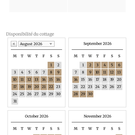
Disponibilité du cottage
September 2026
August 2026
M
T
W
T
F
S
S
M
T
W
T
F
S
S
1
2
1
2
3
4
5
6
3
4
5
6
7
8
9
7
8
9
10
11
12
13
10
11
12
13
14
15
16
14
15
16
17
18
19
20
17
18
19
20
21
22
23
21
22
23
24
25
26
27
24
25
26
27
28
29
30
28
29
30
31
October 2026
November 2026
M
T
W
T
F
S
S
M
T
W
T
F
S
S